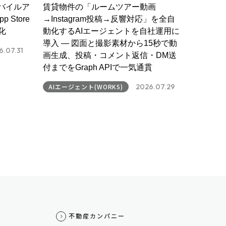
バイルア
賃貸物件の「ルームツアー動画
 Store
→Instagram投稿→反響対応」を全自
化
動化するAIエージェントを自社運用に
導入 ― 図面と撮影素材から15秒で動
6.07.31
画生成、投稿・コメント返信・DM送
付までをGraph APIで一気通貫
AIエージェント(WORKS)
2026.07.29
不動産カンパニー