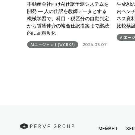
不動産会社向けAI仕訳予測システムを
生成AI
開発 ― 人の仕訳を教師データとする
内ベンチ
機械学習で、科目・税区分の自動判定
ネス資
から賃貸仲介の複合仕訳提案まで継続
比較検
的に高精度化
AIエージ
AIエージェント(WORKS)
2026.08.07
MEMBER
SER