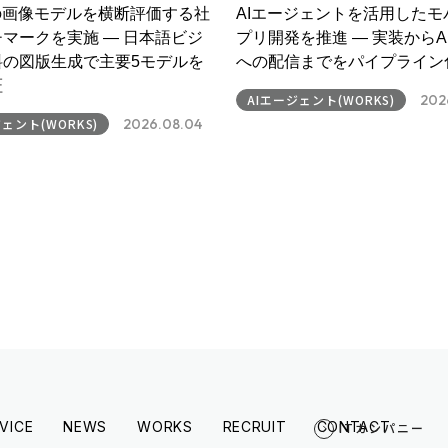
の画像モデルを横断評価する社
AIエージェントを活用したモ
マークを実施 ― 日本語ビジ
プリ開発を推進 ― 実装からApp
料の図版生成で主要5モデルを
への配信までをパイプライン
証
AIエージェント(WORKS)
202
ェント(WORKS)
2026.08.04
VICE
NEWS
WORKS
RECRUIT
CONTACT
ITカンパニー