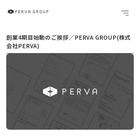
メニュ
創業4期目始動のご挨拶／PERVA GROUP(株式
会社PERVA)