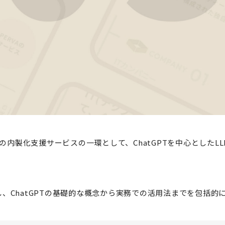
X人材の内製化支援サービスの一環として、ChatGPTを中心としたL
、ChatGPTの基礎的な概念から実務での活用法までを包括的