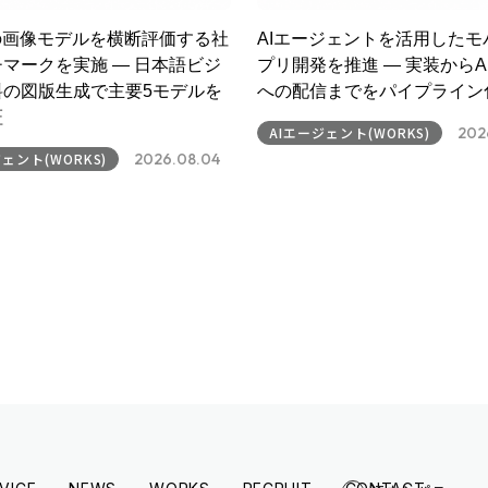
の画像モデルを横断評価する社
AIエージェントを活用したモ
マークを実施 ― 日本語ビジ
プリ開発を推進 ― 実装からApp
料の図版生成で主要5モデルを
への配信までをパイプライン
証
AIエージェント(WORKS)
202
ェント(WORKS)
2026.08.04