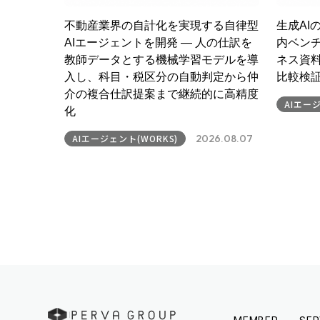
不動産業界の自計化を実現する自律型
生成AI
AIエージェントを開発 ― 人の仕訳を
内ベンチ
教師データとする機械学習モデルを導
ネス資
入し、科目・税区分の自動判定から仲
比較検
介の複合仕訳提案まで継続的に高精度
AIエージ
化
AIエージェント(WORKS)
2026.08.07