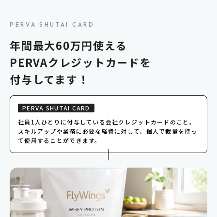
こだわりというこだわりだとは自分では
思ってませんが、家だとオンオフが切り替
えづらいので、前職から業務に集中する
PERVA SHUTAI CARD
ために仕事部屋として別の賃貸物件を借
年間最大60万円使える
りています。家賃2.4万円の小さな部屋で
すが、そこを自分だけのコックピットに
PERVAクレジットカードを
しています。
付与してます！
PERVA SHUTAI CARD
じゃあ最後に、ファミリーグルメ手当を使
社員1人ひとりに付与している会社クレジットカードのこと。
った話も聞かせてください。
スキルアップや業務に必要な経費に対して、個人で裁量を持っ
て使用することができます。
妻と2人で高級フレンチのコースを食べに
行きました。こういう特別な時間を大切
にできるのもPERVAの良さだと思いま
す。