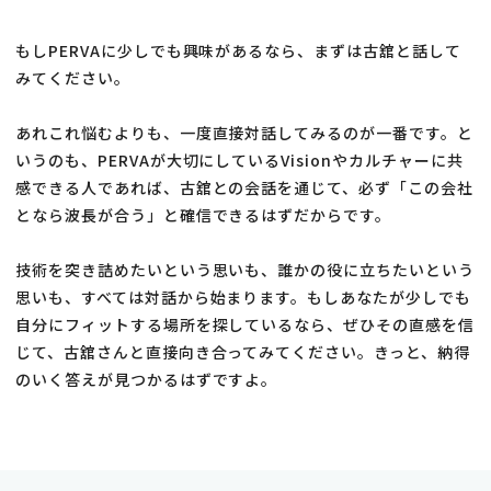
タイムラインが安定しているので、残業が
あっても生活が大きく崩れることはありま
もしPERVAに少しでも興味があるなら、まずは古舘と話して
せん。仕事柄、ダラダラやるものではな
みてください。
いという共通認識があるのも大きいです
ね。
あれこれ悩むよりも、一度直接対話してみるのが一番です。と
いうのも、PERVAが大切にしているVisionやカルチャーに共
感できる人であれば、古舘との会話を通じて、必ず「この会社
ーコックピットで集中し、妻と特別な
となら波長が合う」と確信できるはずだからです。
フレンチへ。
PERVAが支えるONとOFFー
技術を突き詰めたいという思いも、誰かの役に立ちたいという
思いも、すべては対話から始まります。もしあなたが少しでも
自分にフィットする場所を探しているなら、ぜひその直感を信
じて、古舘さんと直接向き合ってみてください。きっと、納得
仕事への集中環境にもこだわりがあるそう
のいく答えが見つかるはずですよ。
ですね？