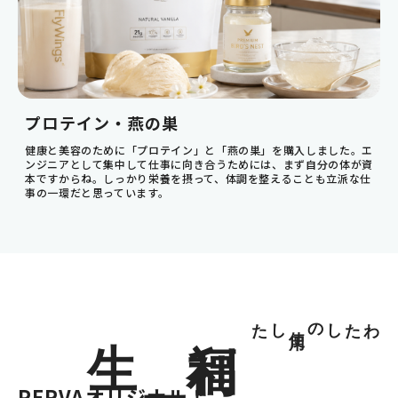
仕事で全力を出し切ったあと、大切な家
族と一緒に美味しいものを食べて、ゆった
りと会話を楽しむ。そんな「オンとオ
フ」をどちらも高いレベルで満たせてい
る感覚が、今の自分にはとても心地いい
ですね。
プロテイン・燕の巣
健康と美容のために「プロテイン」と「燕の巣」を購入しました。エ
ンジニアとして集中して仕事に向き合うためには、まず自分の体が資
本ですからね。しっかり栄養を摂って、体調を整えることも立派な仕
事の一環だと思っています。
生
福利
した
わたしの
用
使
厚
PERVAオリジナル！