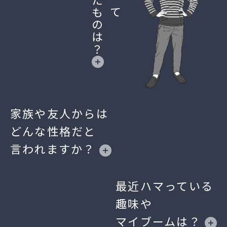
良かったものは？
自体というより、その高い環境に身を置
いていること自体が自分の引き出しを増
やしてくれています。
ー諦めない探究心と、
意識せずとも仕事と家族を両立できる
環境ー
家族や友人からは
どんな性格だと
エンジニアとして大切にしている考え方は
言われますか？
ありますか？
最近ハマっている
「知的探究心」ですね。「これを知りた
趣味や
い」「この技術はどうなっているんだ」
マイブームは？
という好奇心は常に持っています。食わず