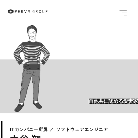
メニュ
自他共に認める愛妻家
ITカンパニー所属 ／ ソフトウェアエンジニア