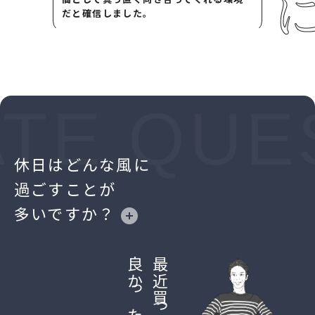
だと確信しました。
今の案件で一番苦労したことや、逆に「成
長したな」と感じた瞬間はありますか？
TE QUES
休日はどんな風に
最初は何もわからなかったことです。周
過ごすことが
りのメンバーは経験者ばかりで「わかっ
ている前提」で話が進むので、クライアン
多いですか？
トの業界知識や現場で飛び交うIT用語を
キャッチアップするのは本当に苦労しま
した。
最近買って
でも、日々成長を感じています。周りの
エンジニアのレベルがとにかく高いの
で、毎日が刺激的ですね。業務の難易度