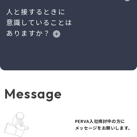
嫌いはせず、気になったらすぐに紐解い
てみる。
人と接するときに
結構ややこしい課題だと「誰かやってく
意識していることは
れないかな」と思うこともありますけど
ありますか？
（笑）、結局は人に頼むより、自分で納
得いくまで調べ尽くすようにしていま
す。そうして自分が解決する、諦めない
という姿勢だけは大切にしています。
仕事と家族、どちらも大切にするために意
Message
識していることはありますか？
実は、特に意識はしていないんですよ
PERVA入社検討中の方に
ね。意識せずとも両立できる環境がここ
メッセージをお願いします。
にはあります。